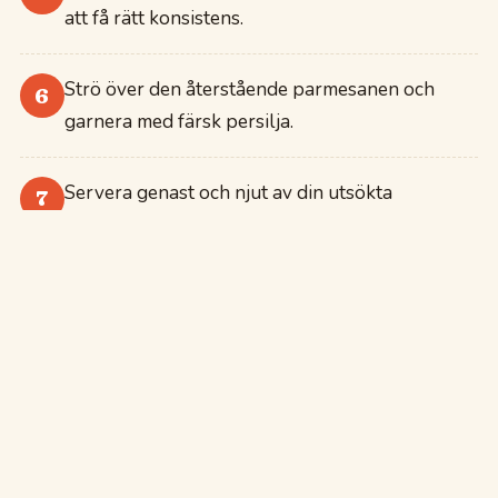
att få rätt konsistens.
Strö över den återstående parmesanen och
6
garnera med färsk persilja.
Servera genast och njut av din utsökta
7
Spaghetti Carbonara!
MER
ATT
LAGA
Smakar det så kostar det
Saftig Hamburgare
Ris med kryddig
Krämig Tomat- och
Karamelliserad
Kryddiga friterade
Knaprig kycklingsallad