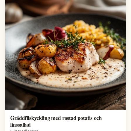
Gräddfilskyckling med rostad potatis och
linssallad