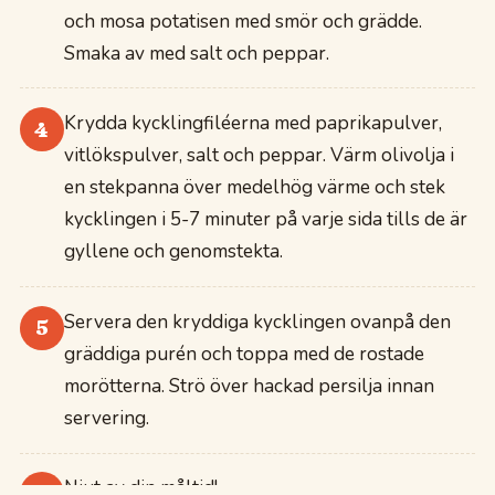
och mosa potatisen med smör och grädde.
Smaka av med salt och peppar.
Krydda kycklingfiléerna med paprikapulver,
4
vitlökspulver, salt och peppar. Värm olivolja i
en stekpanna över medelhög värme och stek
kycklingen i 5-7 minuter på varje sida tills de är
gyllene och genomstekta.
Servera den kryddiga kycklingen ovanpå den
5
gräddiga purén och toppa med de rostade
morötterna. Strö över hackad persilja innan
servering.
Njut av din måltid!
6