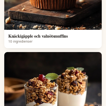
Knäckigäpple och valnötsmuffins
10 ingredienser