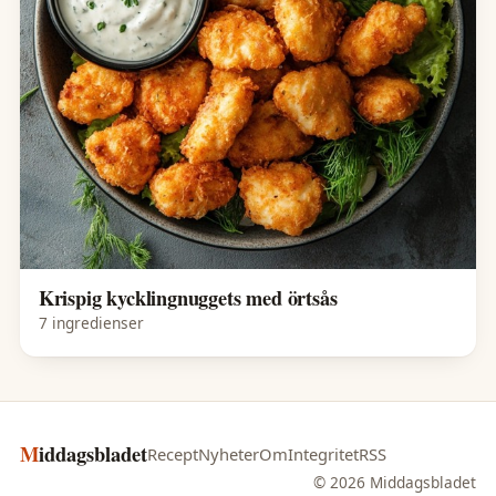
Krispig kycklingnuggets med örtsås
7 ingredienser
Middagsbladet
Recept
Nyheter
Om
Integritet
RSS
© 2026 Middagsbladet