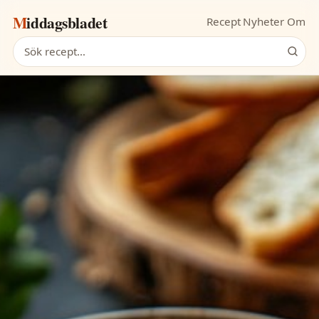
Middagsbladet
Recept
Nyheter
Om
Sök recept