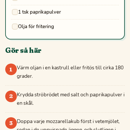
1 tsk paprikapulver
Olja för fritering
Gör så här
Värm oljan i en kastrull eller fritös till cirka 180
1
grader.
Krydda ströbrödet med salt och paprikapulver i
2
en skål.
Doppa varje mozzarellakub först i vetemjölet,
3
sedan i de uppvispade äggen, och slutligen i