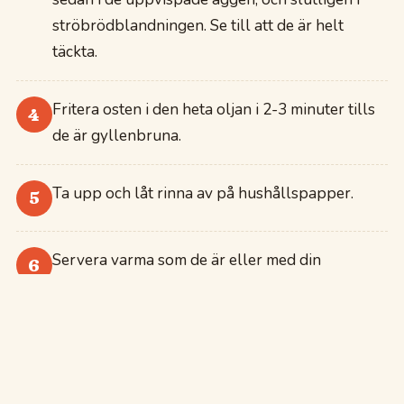
ströbrödblandningen. Se till att de är helt
täckta.
Fritera osten i den heta oljan i 2-3 minuter tills
4
de är gyllenbruna.
Ta upp och låt rinna av på hushållspapper.
5
Servera varma som de är eller med din
6
favoritdipp.
MER
ATT