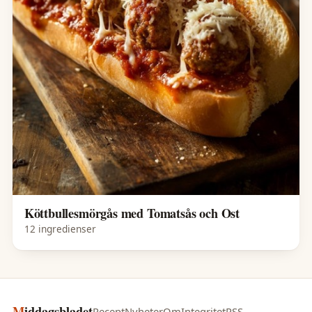
Köttbullesmörgås med Tomatsås och Ost
12 ingredienser
Middagsbladet
Recept
Nyheter
Om
Integritet
RSS