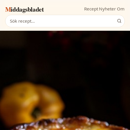
Middagsbladet
Recept
Nyheter
Om
Sök recept